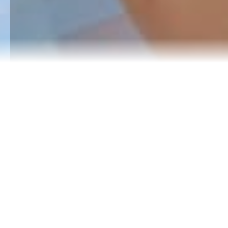
Nuestros
programas
Tenemos presencia en la región del Nordeste Antioqueño de
Colombia — incluyendo los municipios de Remedios,
Segovia y Yalí — así como en comunidades rurales de la
India.